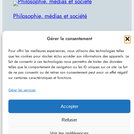
Philosophie, médias et société
Par Julien Lecomte
Gérer le consentement
R
Rechercher
Pour offrir les meilleures expériences, nous utilisons des technologies telles
e
que les cookies pour stocker et/ou accéder aux informations des appareils. Le
Plan du site
–
Mentions et confidentialité
–
Sans
fait de consentir à ces technologies nous permettra de traiter des données
c
telles que le comportement de navigation ou les ID uniques sur ce site. Le fait
pub et indépendant
h
de ne pas consentir ou de retirer son consentement peut avoir un effet négatif
sur certaines caractéristiques et fonctions.
e
Site de Vincent Lecomte :
Programmation, jeux
r
Gérer les services
vidéo, astuces et actualités IT
c
h
Accepter
e
Philomedia.be – Philosophie, médias et société –
Refuser
r
Hébergé chez OVH (France) – Conçu avec
Voir les préférences