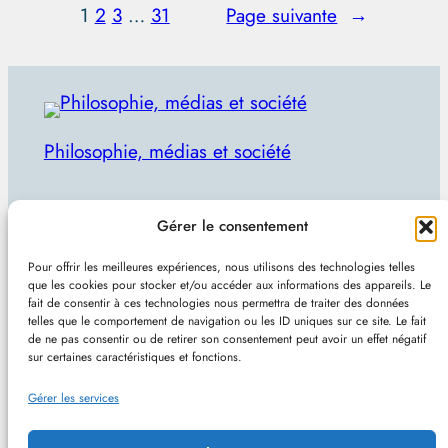
1
2
3
…
31
Page suivante
→
Philosophie, médias et société
Par Julien Lecomte
Gérer le consentement
R
Rechercher
Pour offrir les meilleures expériences, nous utilisons des technologies telles
e
que les cookies pour stocker et/ou accéder aux informations des appareils. Le
Plan du site
–
Mentions et confidentialité
–
Sans
fait de consentir à ces technologies nous permettra de traiter des données
c
telles que le comportement de navigation ou les ID uniques sur ce site. Le fait
pub et indépendant
h
de ne pas consentir ou de retirer son consentement peut avoir un effet négatif
sur certaines caractéristiques et fonctions.
e
Site de Vincent Lecomte :
Programmation, jeux
r
Gérer les services
vidéo, astuces et actualités IT
c