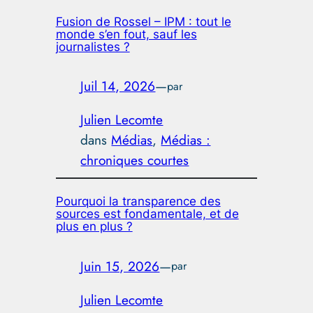
Fusion de Rossel – IPM : tout le
monde s’en fout, sauf les
journalistes ?
Juil 14, 2026
—
par
Julien Lecomte
dans
Médias
, 
Médias :
chroniques courtes
Pourquoi la transparence des
sources est fondamentale, et de
plus en plus ?
Juin 15, 2026
—
par
Julien Lecomte