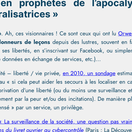
 en prophètes de l’apocaly
ralisatrices »
»
. Ah, ces visionnaires ! Ce sont ceux qui ont lu
Orwel
donneurs de leçons
depuis des lustres, souvent en 
t ses libertés, en s’inscrivant sur Facebook, ou simpl
e données en échange de services, etc.)…
té – liberté / vie privée,
en 2010, un sondage
estima
au « si cela peut aider les secours à les localiser en
e privation d’une liberté (ou du moins une surveillance et
ement par la peur et/ou des incitations). De manière p
ensé » par un service, un privilège.
« La surveillance de la société, une question pas vra
s du livret ouvrier au cybercontrôle
(Paris : La Découve