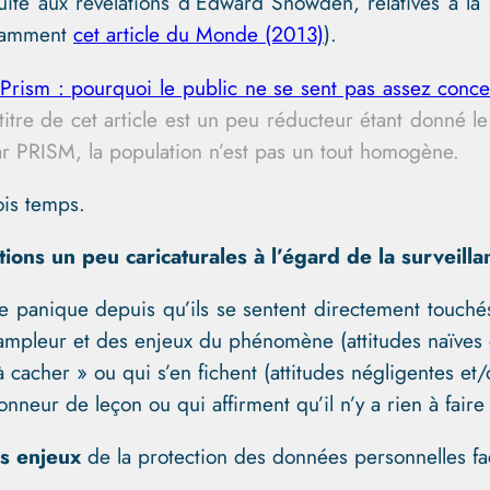
suite aux révélations d’Edward Snowden, relatives à l
notamment
cet article du Monde (2013)
).
Prism : pourquoi le public ne se sent pas assez conce
itre de cet article est un peu réducteur étant donné le 
r PRISM, la population n’est pas un tout homogène.
ois temps.
tions un peu caricaturales à l’égard de la surveil
e panique depuis qu’ils se sentent directement touché
l’ampleur et des enjeux du phénomène (attitudes naïves 
à cacher » ou qui s’en fichent (attitudes négligentes et
eur de leçon ou qui affirment qu’il n’y a rien à faire (a
s enjeux
de la protection des données personnelles fac