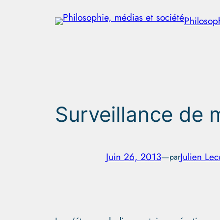
Aller
Philosop
au
contenu
Surveillance de 
Juin 26, 2013
—
Julien Le
par