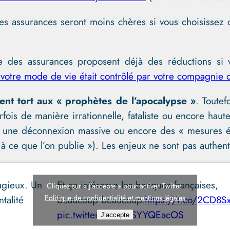
 assurances seront moins chères si vous choisissez d
ue des assurances proposent déjà des réductions si
 votre mode de vie était contrôlé par votre compagnie
nt tort aux « prophètes de l’apocalypse »
. Toutef
rfois de manière irrationnelle, fataliste ou encore hau
ner une déconnexion massive ou encore des « mesures éd
ion à ce que l’on publie »). Les enjeux ne sont pas auth
agieux. Un
Et ça intéresse les banques françaises,
Cliquez sur « J’accepte » pour activer Twitter
Politique de confidentialité et mentions légales
talité
beaucoup beaucoup.
https://t.co/2CD8S
pic.twitter.com/VSYYQEacOS
J’accepte