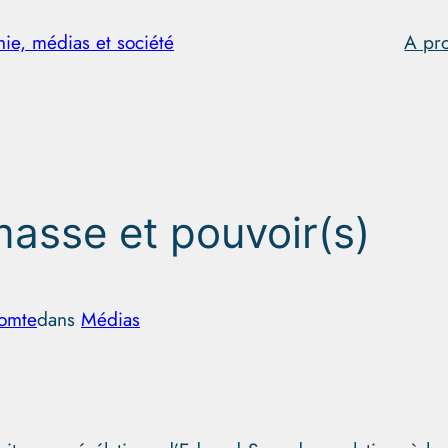
hie, médias et société
A pr
masse et pouvoir(s)
comte
dans
Médias