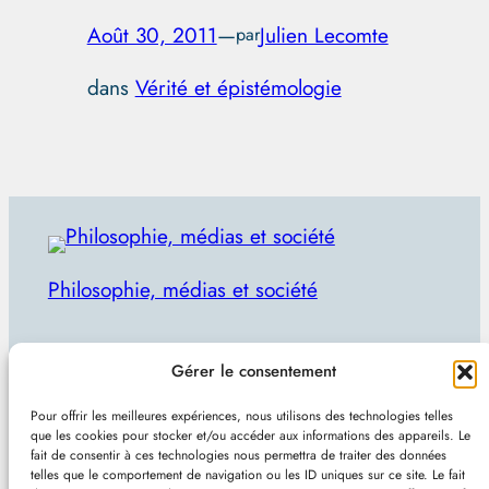
Août 30, 2011
—
Julien Lecomte
par
dans
Vérité et épistémologie
Philosophie, médias et société
Par Julien Lecomte
Gérer le consentement
R
Rechercher
Pour offrir les meilleures expériences, nous utilisons des technologies telles
e
que les cookies pour stocker et/ou accéder aux informations des appareils. Le
Plan du site
–
Mentions et confidentialité
–
Sans
fait de consentir à ces technologies nous permettra de traiter des données
c
telles que le comportement de navigation ou les ID uniques sur ce site. Le fait
pub et indépendant