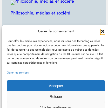
Philosophie, médias et société
Par Julien Lecomte
Gérer le consentement
R
Rechercher
Pour offrir les meilleures expériences, nous utilisons des technologies telles
e
que les cookies pour stocker et/ou accéder aux informations des appareils. Le
Plan du site
–
Mentions et confidentialité
–
Sans
fait de consentir à ces technologies nous permettra de traiter des données
c
telles que le comportement de navigation ou les ID uniques sur ce site. Le fait
pub et indépendant
h
de ne pas consentir ou de retirer son consentement peut avoir un effet négatif
sur certaines caractéristiques et fonctions.
e
Site de Vincent Lecomte :
Programmation, jeux
r
Gérer les services
vidéo, astuces et actualités IT
c
h
Accepter
e
Philomedia.be – Philosophie, médias et société –
Refuser
r
Hébergé chez OVH (France) – Conçu avec
Voir les préférences