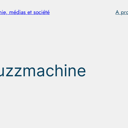
hie, médias et société
A pr
uzzmachine