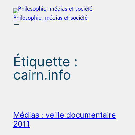
Aller
au
Philosophie, médias et société
contenu
Étiquette :
cairn.info
Médias : veille documentaire
2011