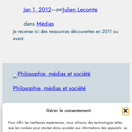
Jan 1, 2012
—
Julien Lecomte
par
dans
Médias
Je recense ici des ressources découvertes en 2011 ou
avant.
Philosophie, médias et société
Par Julien Lecomte
Gérer le consentement
R
Rechercher
Pour offrir les meilleures expériences, nous utilisons des technologies telles
e
que les cookies pour stocker et/ou accéder aux informations des appareils. Le
Plan du site
–
Mentions et confidentialité
–
Sans