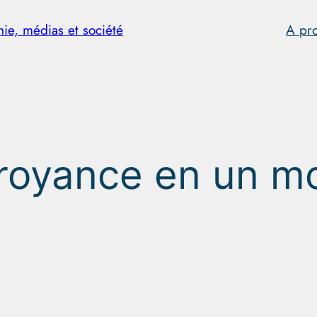
hie, médias et société
A pr
royance en un mo