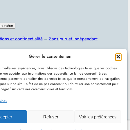
hercher
ions et confidentialité
–
Sans pub et indépendant
Programmation, jeux vidéo, astuces et actualités IT
Gérer le consentement
es meilleures expériences, nous utilisons des technologies telles que les cookies
et/ou accéder aux informations des appareils. Le fait de consentir à ces
 nous permettra de traiter des données telles que le comportement de navigation
ques sur ce site. Le fait de ne pas consentir ou de retirer son consentement peut
 négatif sur certaines caractéristiques et fonctions.
u avec
WordPress
–
RSS
vices
cepter
Refuser
Voir les préférences