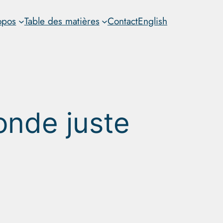
opos
Table des matières
Contact
English
nde juste