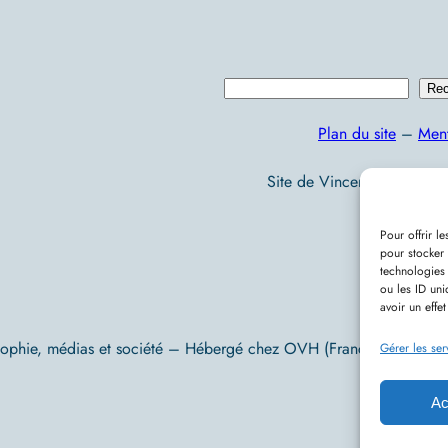
R
Rec
e
Plan du site
–
Ment
c
h
Site de Vincent Lecomte :
e
r
Pour offrir l
pour stocker 
c
technologies
h
ou les ID uni
avoir un effet
e
sophie, médias et société – Hébergé chez OVH (France) – Conç
r
Gérer les ser
Ac