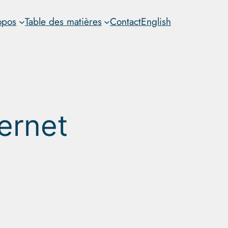
opos
Table des matières
Contact
English
ernet