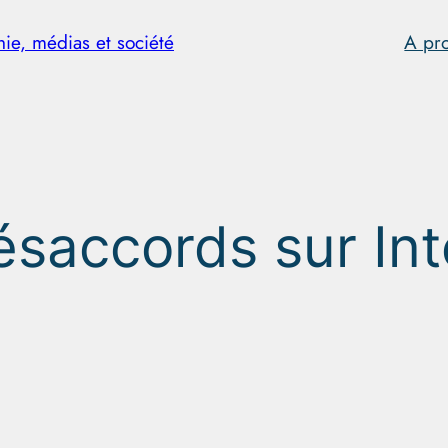
hie, médias et société
A pr
ésaccords sur Int