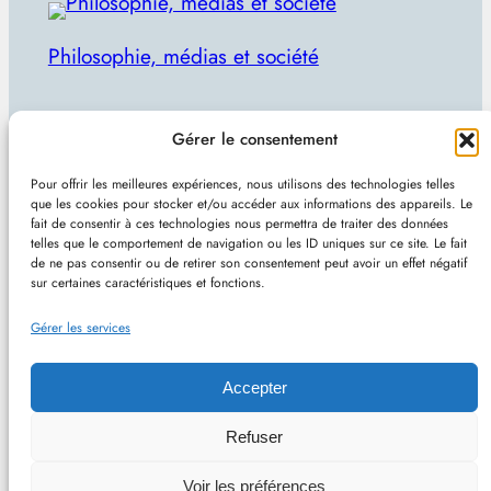
Philosophie, médias et société
Par Julien Lecomte
Gérer le consentement
R
Rechercher
Pour offrir les meilleures expériences, nous utilisons des technologies telles
e
que les cookies pour stocker et/ou accéder aux informations des appareils. Le
Plan du site
–
Mentions et confidentialité
–
Sans
fait de consentir à ces technologies nous permettra de traiter des données
c
telles que le comportement de navigation ou les ID uniques sur ce site. Le fait
pub et indépendant
h
de ne pas consentir ou de retirer son consentement peut avoir un effet négatif
sur certaines caractéristiques et fonctions.
e
Site de Vincent Lecomte :
Programmation, jeux
r
Gérer les services
vidéo, astuces et actualités IT
c
h
Accepter
e
Philomedia.be – Philosophie, médias et société –
Refuser
r
Hébergé chez OVH (France) – Conçu avec
Voir les préférences
WordPress
–
RSS