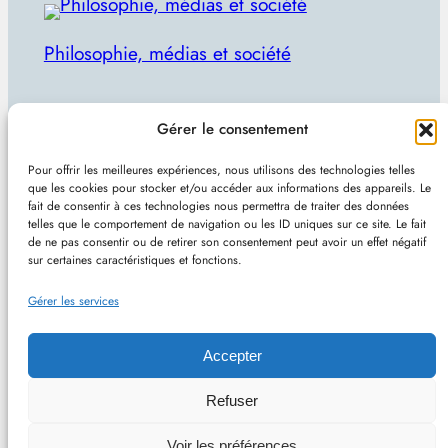
Philosophie, médias et société
Par Julien Lecomte
Gérer le consentement
R
Rechercher
Pour offrir les meilleures expériences, nous utilisons des technologies telles
e
que les cookies pour stocker et/ou accéder aux informations des appareils. Le
Plan du site
–
Mentions et confidentialité
–
Sans
fait de consentir à ces technologies nous permettra de traiter des données
c
telles que le comportement de navigation ou les ID uniques sur ce site. Le fait
pub et indépendant
h
de ne pas consentir ou de retirer son consentement peut avoir un effet négatif
sur certaines caractéristiques et fonctions.
e
Site de Vincent Lecomte :
Programmation, jeux
r
Gérer les services
vidéo, astuces et actualités IT
c
h
Accepter
e
Philomedia.be – Philosophie, médias et société –
Refuser
r
Hébergé chez OVH (France) – Conçu avec
Voir les préférences