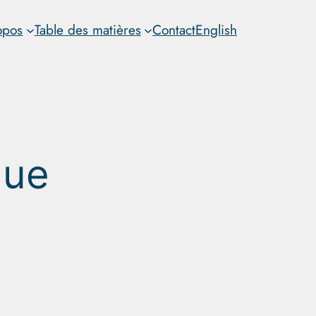
opos
Table des matières
Contact
English
que