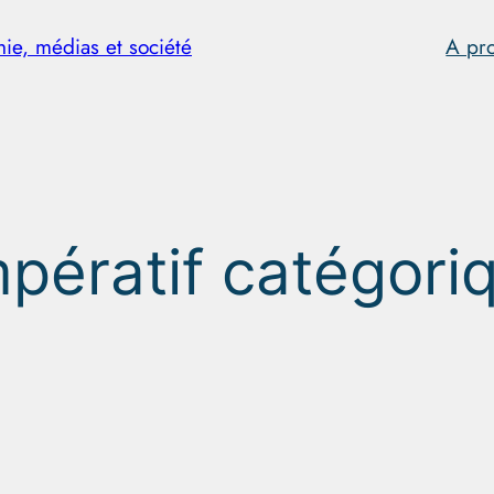
hie, médias et société
A pr
mpératif catégori