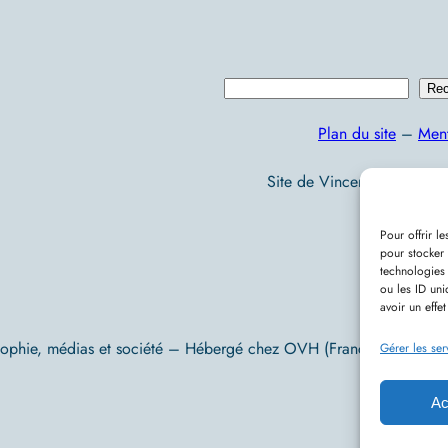
R
Rec
e
Plan du site
–
Ment
c
h
Site de Vincent Lecomte :
e
r
Pour offrir l
pour stocker 
c
technologies
h
ou les ID uni
avoir un effet
e
sophie, médias et société – Hébergé chez OVH (France) – Conç
r
Gérer les ser
Ac