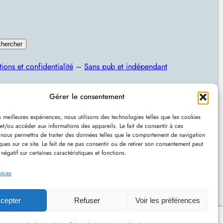
hercher
ions et confidentialité
–
Sans pub et indépendant
Programmation, jeux vidéo, astuces et actualités IT
Gérer le consentement
es meilleures expériences, nous utilisons des technologies telles que les cookies
et/ou accéder aux informations des appareils. Le fait de consentir à ces
 nous permettra de traiter des données telles que le comportement de navigation
ques sur ce site. Le fait de ne pas consentir ou de retirer son consentement peut
 négatif sur certaines caractéristiques et fonctions.
u avec
WordPress
–
RSS
vices
cepter
Refuser
Voir les préférences