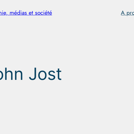
hie, médias et société
A pr
ohn Jost