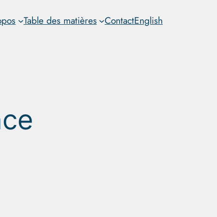
opos
Table des matières
Contact
English
nce