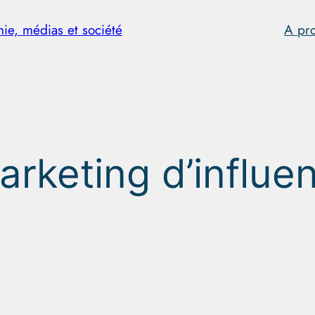
hie, médias et société
A pr
arketing d’influe