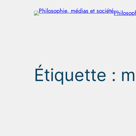
Aller
Philosop
au
contenu
Étiquette :
m