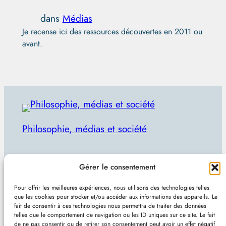
dans
Médias
Je recense ici des ressources découvertes en 2011 ou
avant.
Philosophie, médias et société
Par Julien Lecomte
Gérer le consentement
R
Rechercher
Pour offrir les meilleures expériences, nous utilisons des technologies telles
e
que les cookies pour stocker et/ou accéder aux informations des appareils. Le
Plan du site
–
Mentions et confidentialité
–
Sans
fait de consentir à ces technologies nous permettra de traiter des données
c
telles que le comportement de navigation ou les ID uniques sur ce site. Le fait
pub et indépendant
h
de ne pas consentir ou de retirer son consentement peut avoir un effet négatif