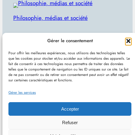
Philosophie, médias et société
Par Julien Lecomte
Gérer le consentement
R
Rechercher
Pour offrir les meilleures expériences, nous utilisons des technologies telles
e
que les cookies pour stocker et/ou accéder aux informations des appareils. Le
Plan du site
–
Mentions et confidentialité
–
Sans
fait de consentir à ces technologies nous permettra de traiter des données
c
telles que le comportement de navigation ou les ID uniques sur ce site. Le fait
pub et indépendant
h
de ne pas consentir ou de retirer son consentement peut avoir un effet négatif
sur certaines caractéristiques et fonctions.
e
Site de Vincent Lecomte :
Programmation, jeux
r
Gérer les services
vidéo, astuces et actualités IT
c
h
Accepter
e
Philomedia.be – Philosophie, médias et société –
Refuser
r
Hébergé chez OVH (France) – Conçu avec