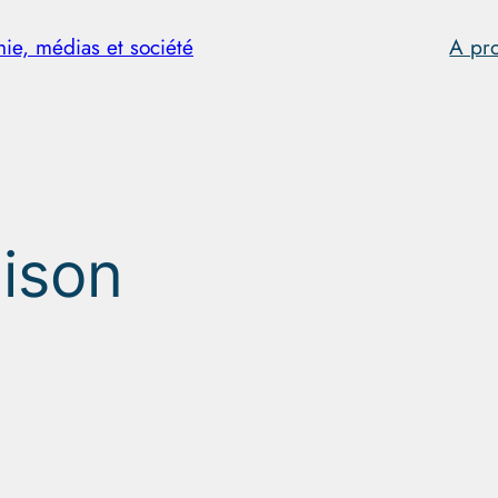
hie, médias et société
A pr
aison