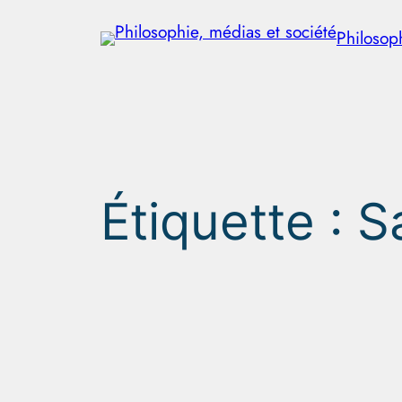
Aller
Philosop
au
contenu
Étiquette :
S