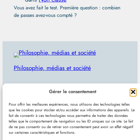
Vous avez fait le test. Première question : combien
de passes avez-vous compté ?
Philosophie, médias et société
Par Julien Lecomte
Gérer le consentement
R
Rechercher
Pour offrir les meilleures expériences, nous utilisons des technologies telles
e
que les cookies pour stocker et/ou accéder aux informations des appareils. Le
Plan du site
–
Mentions et confidentialité
–
Sans
fait de consentir à ces technologies nous permettra de traiter des données
c
telles que le comportement de navigation ou les ID uniques sur ce site. Le fait
pub et indépendant
h
de ne pas consentir ou de retirer son consentement peut avoir un effet négatif
sur certaines caractéristiques et fonctions.
e
Site de Vincent Lecomte :
Programmation, jeux