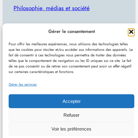
Philosophie, médias et société
Par Julien Lecomte
Gérer le consentement
R
Rechercher
Pour offrir les meilleures expériences, nous utilisons des technologies telles
e
que les cookies pour stocker et/ou accéder aux informations des appareils. Le
Plan du site
–
Mentions et confidentialité
–
Sans
fait de consentir à ces technologies nous permettra de traiter des données
c
telles que le comportement de navigation ou les ID uniques sur ce site. Le fait
pub et indépendant
h
de ne pas consentir ou de retirer son consentement peut avoir un effet négatif
sur certaines caractéristiques et fonctions.
e
Site de Vincent Lecomte :
Programmation, jeux
r
Gérer les services
vidéo, astuces et actualités IT
c
h
Accepter
e
Philomedia.be – Philosophie, médias et société –
Refuser
r
Hébergé chez OVH (France) – Conçu avec
Voir les préférences
WordPress
–
RSS