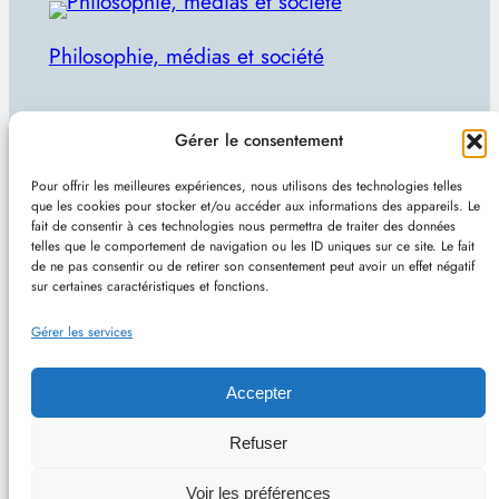
Philosophie, médias et société
Par Julien Lecomte
Gérer le consentement
R
Rechercher
Pour offrir les meilleures expériences, nous utilisons des technologies telles
e
que les cookies pour stocker et/ou accéder aux informations des appareils. Le
Plan du site
–
Mentions et confidentialité
–
Sans
fait de consentir à ces technologies nous permettra de traiter des données
c
telles que le comportement de navigation ou les ID uniques sur ce site. Le fait
pub et indépendant
h
de ne pas consentir ou de retirer son consentement peut avoir un effet négatif
sur certaines caractéristiques et fonctions.
e
Site de Vincent Lecomte :
Programmation, jeux
r
Gérer les services
vidéo, astuces et actualités IT
c
h
Accepter
e
Philomedia.be – Philosophie, médias et société –
Refuser
r
Hébergé chez OVH (France) – Conçu avec
Voir les préférences
WordPress
–
RSS