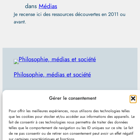
dans
Médias
Je recense ici des ressources découvertes en 2011 ou
avant.
Philosophie, médias et société
Par Julien Lecomte
Gérer le consentement
R
Rechercher
Pour offrir les meilleures expériences, nous utilisons des technologies telles
e
que les cookies pour stocker et/ou accéder aux informations des appareils. Le
Plan du site
–
Mentions et confidentialité
–
Sans
fait de consentir à ces technologies nous permettra de traiter des données
c
telles que le comportement de navigation ou les ID uniques sur ce site. Le fait
pub et indépendant
h
de ne pas consentir ou de retirer son consentement peut avoir un effet négatif
sur certaines caractéristiques et fonctions.