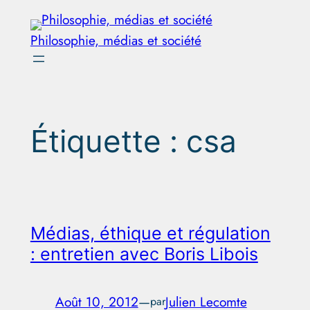
Aller
au
Philosophie, médias et société
contenu
Étiquette :
csa
Médias, éthique et régulation
: entretien avec Boris Libois
Août 10, 2012
—
Julien Lecomte
par