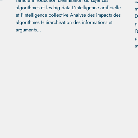
l’article Introduction Délimitation du sujet Les
c
algorithmes et les big data L’intelligence artificielle
m
et l’intelligence collective Analyse des impacts des
D
algorithmes Hiérarchisation des informations et
p
arguments…
l
p
a