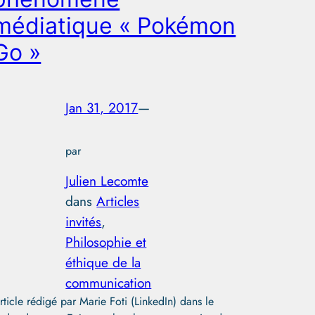
médiatique « Pokémon
Go »
Jan 31, 2017
—
par
Julien Lecomte
dans
Articles
invités
, 
Philosophie et
éthique de la
communication
rticle rédigé par Marie Foti (LinkedIn) dans le