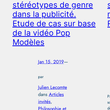
stéréotypes de genre
dans la publicité.
Etude de cas sur base
de la vidéo Pop
Modèles
Jan 15, 2019
—
par
Julien Lecomte
dans
Articles
P
invités
, 
s
Philosophie et
d