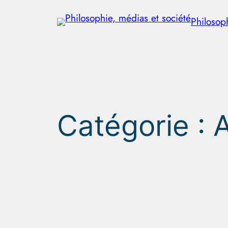
Aller
Philosop
au
contenu
Catégorie :
A