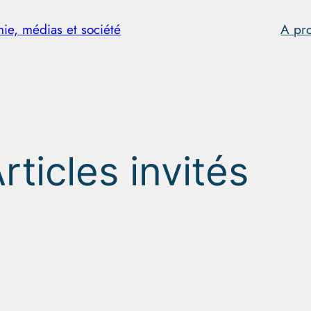
hie, médias et société
A pr
rticles invités