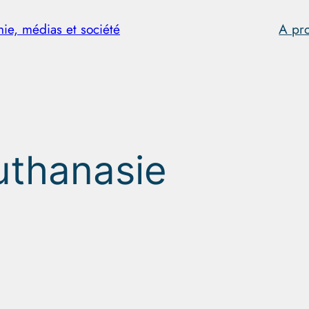
hie, médias et société
A pr
uthanasie