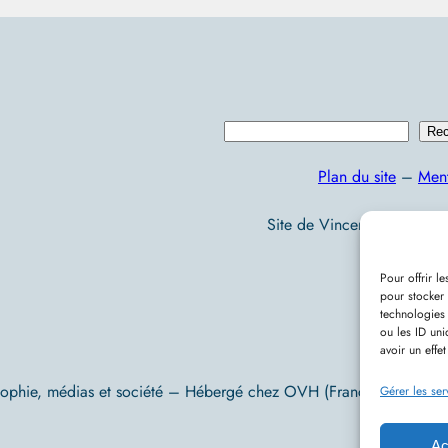
R
Rec
e
Plan du site
–
Ment
c
h
Site de Vincent Lecomte :
e
r
Pour offrir l
pour stocker 
c
technologies
h
ou les ID uni
avoir un effet
e
sophie, médias et société – Hébergé chez OVH (France) – Conç
r
Gérer les ser
Ac