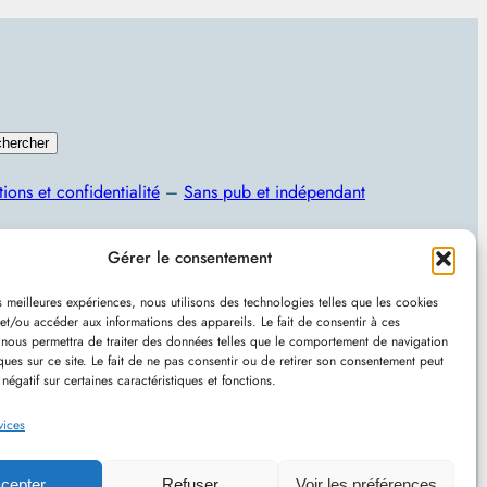
hercher
ions et confidentialité
–
Sans pub et indépendant
Programmation, jeux vidéo, astuces et actualités IT
Gérer le consentement
es meilleures expériences, nous utilisons des technologies telles que les cookies
et/ou accéder aux informations des appareils. Le fait de consentir à ces
 nous permettra de traiter des données telles que le comportement de navigation
ques sur ce site. Le fait de ne pas consentir ou de retirer son consentement peut
 négatif sur certaines caractéristiques et fonctions.
u avec
WordPress
–
RSS
vices
cepter
Refuser
Voir les préférences