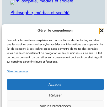
Philosophie, médias et société
Par Julien Lecomte
Gérer le consentement
R
Rechercher
Pour offrir les meilleures expériences, nous utilisons des technologies telles
e
que les cookies pour stocker et/ou accéder aux informations des appareils. Le
Plan du site
–
Mentions et confidentialité
–
Sans
fait de consentir à ces technologies nous permettra de traiter des données
c
telles que le comportement de navigation ou les ID uniques sur ce site. Le fait
pub et indépendant
h
de ne pas consentir ou de retirer son consentement peut avoir un effet négatif
sur certaines caractéristiques et fonctions.
e
Site de Vincent Lecomte :
Programmation, jeux
r
Gérer les services
vidéo, astuces et actualités IT
c
h
Accepter
e
Philomedia.be – Philosophie, médias et société –
Refuser
r
Hébergé chez OVH (France) – Conçu avec
Voir les préférences