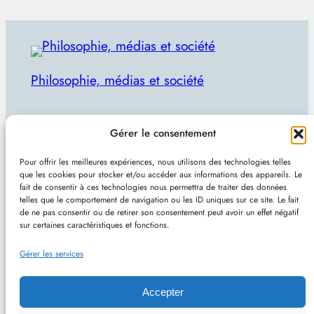
Philosophie, médias et société
Par Julien Lecomte
Gérer le consentement
R
Rechercher
Pour offrir les meilleures expériences, nous utilisons des technologies telles
e
que les cookies pour stocker et/ou accéder aux informations des appareils. Le
Plan du site
–
Mentions et confidentialité
–
Sans
fait de consentir à ces technologies nous permettra de traiter des données
c
telles que le comportement de navigation ou les ID uniques sur ce site. Le fait
pub et indépendant
h
de ne pas consentir ou de retirer son consentement peut avoir un effet négatif
sur certaines caractéristiques et fonctions.
e
Site de Vincent Lecomte :
Programmation, jeux
r
Gérer les services
vidéo, astuces et actualités IT
c
h
Accepter