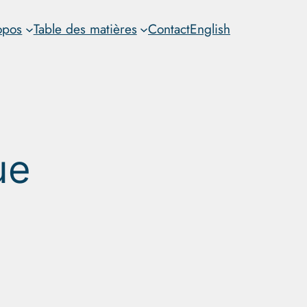
opos
Table des matières
Contact
English
ue