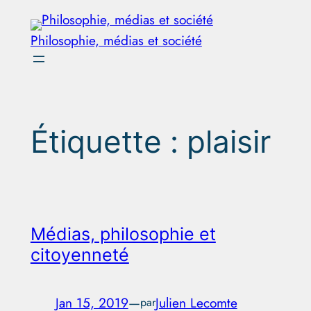
Aller
au
Philosophie, médias et société
contenu
Étiquette :
plaisir
Médias, philosophie et
citoyenneté
Jan 15, 2019
—
Julien Lecomte
par