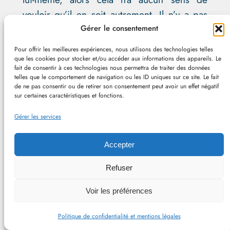
vouloir qu’il en soit autrement. Il n’y a pas
de
progrès
de l’humanité.
Gérer le consentement
Pour offrir les meilleures expériences, nous utilisons des technologies telles
Cette question est liée à la
tension entre
que les cookies pour stocker et/ou accéder aux informations des appareils. Le
existentialisme et essentialisme
(cf.
fait de consentir à ces technologies nous permettra de traiter des données
telles que le comportement de navigation ou les ID uniques sur ce site. Le fait
Doctrines et courants en philosophie
de ne pas consentir ou de retirer son consentement peut avoir un effet négatif
sur certaines caractéristiques et fonctions.
morale
) : y a-t-il des individus
fondamentalement « mauvais », ou
Gérer les services
« irrécupérables » ? Existe-t-il des
« monstres » ? Si oui, où est la frontière
Accepter
entre l’humain et le monstre ? Que faire
Refuser
avec ceux-ci ? Et dans le cas contraire,
comment agir ? Quels sont les impacts de
Voir les préférences
ce questionnement ?
Politique de confidentialité et mentions légales
Une certaine forme d’
optimisme
peut être