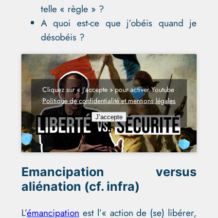
telle « règle » ?
A quoi est-ce que j’obéis quand je
désobéis ?
Cliquez sur « J’accepte » pour activer Youtube
Politique de confidentialité et mentions légales
J’accepte
Emancipation versus
aliénation (cf. infra)
L’
émancipation
est l’« action de (se) libérer,