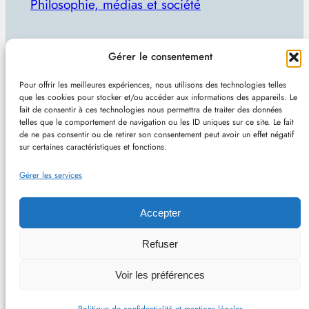
Philosophie, médias et société
Par Julien Lecomte
Gérer le consentement
R
Rechercher
Pour offrir les meilleures expériences, nous utilisons des technologies telles
e
que les cookies pour stocker et/ou accéder aux informations des appareils. Le
Plan du site
–
Mentions et confidentialité
–
Sans
fait de consentir à ces technologies nous permettra de traiter des données
c
telles que le comportement de navigation ou les ID uniques sur ce site. Le fait
pub et indépendant
h
de ne pas consentir ou de retirer son consentement peut avoir un effet négatif
sur certaines caractéristiques et fonctions.
e
Site de Vincent Lecomte :
Programmation, jeux
r
Gérer les services
vidéo, astuces et actualités IT
c
h
Accepter
e
Philomedia.be – Philosophie, médias et société –
Refuser
r
Hébergé chez OVH (France) – Conçu avec
Voir les préférences
WordPress
–
RSS