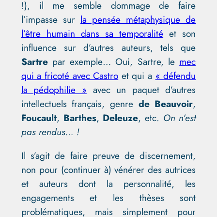
!), il me semble dommage de faire
l’impasse sur
la pensée métaphysique de
l’être humain dans sa temporalité
et son
influence sur d’autres auteurs, tels que
Sartre
par exemple… Oui, Sartre, le
mec
qui a fricoté avec Castro
et qui a
« défendu
la pédophilie »
avec un paquet d’autres
intellectuels français, genre
de Beauvoir
,
Foucault
,
Barthes
,
Deleuze
, etc.
On n’est
pas rendus… !
Il s’agit de faire preuve de discernement,
non pour (continuer à) vénérer des autrices
et auteurs dont la personnalité, les
engagements et les thèses sont
problématiques, mais simplement pour