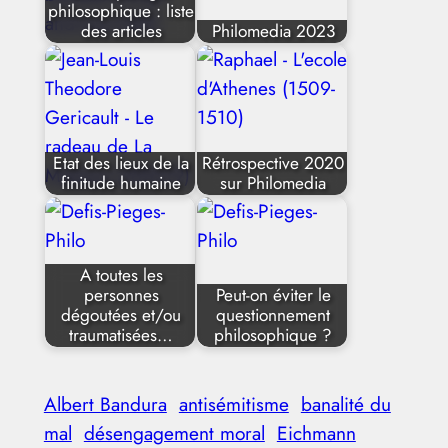
philosophique : liste
des articles
Philomedia 2023
Etat des lieux de la
Rétrospective 2020
finitude humaine
sur Philomedia
A toutes les
personnes
Peut-on éviter le
dégoutées et/ou
questionnement
traumatisées…
philosophique ?
Albert Bandura
antisémitisme
banalité du
mal
désengagement moral
Eichmann