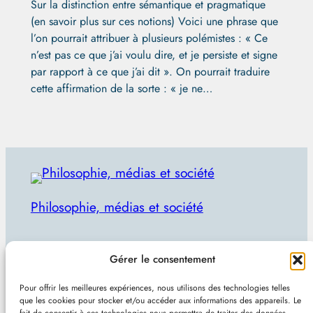
Sur la distinction entre sémantique et pragmatique
(en savoir plus sur ces notions) Voici une phrase que
l’on pourrait attribuer à plusieurs polémistes : « Ce
n’est pas ce que j’ai voulu dire, et je persiste et signe
par rapport à ce que j’ai dit ». On pourrait traduire
cette affirmation de la sorte : « je ne…
Philosophie, médias et société
Par Julien Lecomte
Gérer le consentement
R
Rechercher
Pour offrir les meilleures expériences, nous utilisons des technologies telles
e
que les cookies pour stocker et/ou accéder aux informations des appareils. Le
Plan du site
–
Mentions et confidentialité
–
Sans