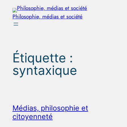
Aller
au
Philosophie, médias et société
contenu
Étiquette :
syntaxique
Médias, philosophie et
citoyenneté