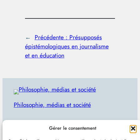
←
Précédente :
Présupposés
épistémologiques en journalisme
et en éducation
Philosophie, médias et société
Par Julien Lecomte
Gérer le consentement
R
Rechercher