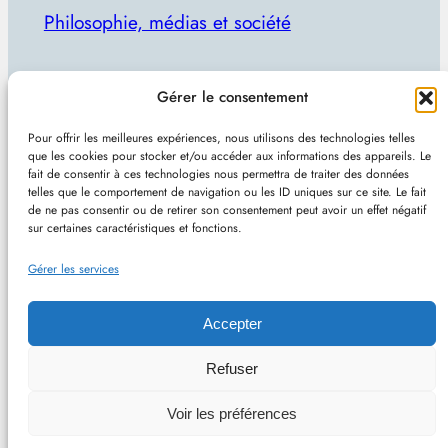
Philosophie, médias et société
Par Julien Lecomte
Gérer le consentement
R
Rechercher
Pour offrir les meilleures expériences, nous utilisons des technologies telles
e
que les cookies pour stocker et/ou accéder aux informations des appareils. Le
Plan du site
–
Mentions et confidentialité
–
Sans
fait de consentir à ces technologies nous permettra de traiter des données
c
telles que le comportement de navigation ou les ID uniques sur ce site. Le fait
pub et indépendant
h
de ne pas consentir ou de retirer son consentement peut avoir un effet négatif
sur certaines caractéristiques et fonctions.
e
Site de Vincent Lecomte :
Programmation, jeux
r
Gérer les services
vidéo, astuces et actualités IT
c
h
Accepter
e
Philomedia.be – Philosophie, médias et société –
Refuser
r
Hébergé chez OVH (France) – Conçu avec
Voir les préférences
WordPress
–
RSS