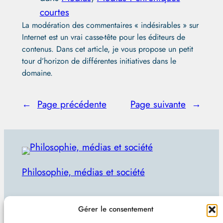
courtes
La modération des commentaires « indésirables » sur
Internet est un vrai casse-tête pour les éditeurs de
contenus. Dans cet article, je vous propose un petit
tour d’horizon de différentes initiatives dans le
domaine.
←
Page précédente
Page suivante
→
Philosophie, médias et société
Par Julien Lecomte
Gérer le consentement
R
Rechercher