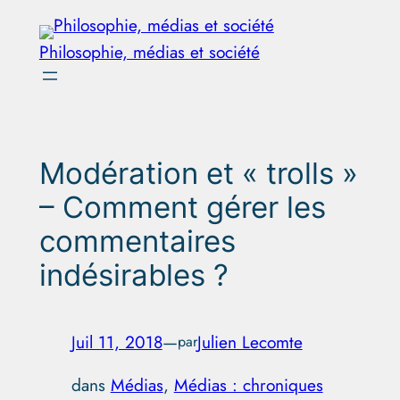
Aller
au
Philosophie, médias et société
contenu
Modération et « trolls »
– Comment gérer les
commentaires
indésirables ?
Juil 11, 2018
—
Julien Lecomte
par
dans
Médias
, 
Médias : chroniques