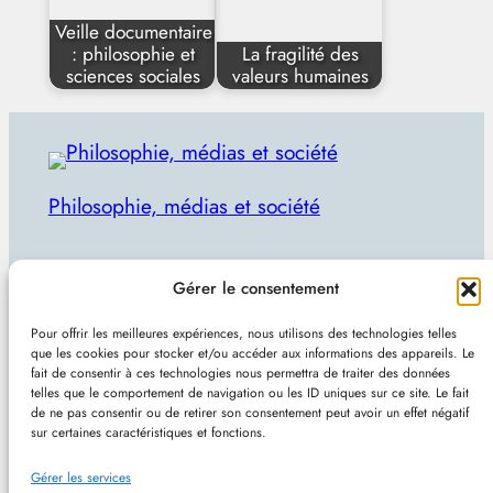
Veille documentaire
: philosophie et
La fragilité des
sciences sociales
valeurs humaines
Philosophie, médias et société
Par Julien Lecomte
Gérer le consentement
R
Rechercher
Pour offrir les meilleures expériences, nous utilisons des technologies telles
e
que les cookies pour stocker et/ou accéder aux informations des appareils. Le
Plan du site
–
Mentions et confidentialité
–
Sans
fait de consentir à ces technologies nous permettra de traiter des données
c
telles que le comportement de navigation ou les ID uniques sur ce site. Le fait
pub et indépendant
h
de ne pas consentir ou de retirer son consentement peut avoir un effet négatif
sur certaines caractéristiques et fonctions.
e
Site de Vincent Lecomte :
Programmation, jeux
r
Gérer les services
vidéo, astuces et actualités IT