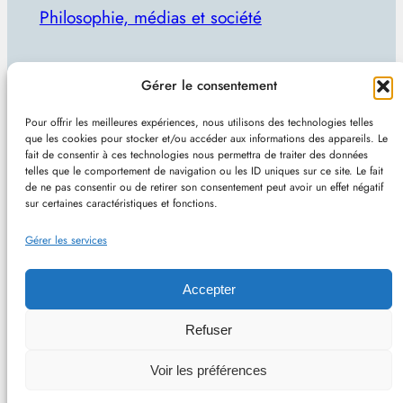
Philosophie, médias et société
Par Julien Lecomte
Gérer le consentement
R
Rechercher
Pour offrir les meilleures expériences, nous utilisons des technologies telles
e
que les cookies pour stocker et/ou accéder aux informations des appareils. Le
Plan du site
–
Mentions et confidentialité
–
Sans
fait de consentir à ces technologies nous permettra de traiter des données
c
telles que le comportement de navigation ou les ID uniques sur ce site. Le fait
pub et indépendant
h
de ne pas consentir ou de retirer son consentement peut avoir un effet négatif
sur certaines caractéristiques et fonctions.
e
Site de Vincent Lecomte :
Programmation, jeux
r
Gérer les services
vidéo, astuces et actualités IT
c
h
Accepter
e
Philomedia.be – Philosophie, médias et société –
Refuser
r
Hébergé chez OVH (France) – Conçu avec
Voir les préférences
WordPress
–
RSS