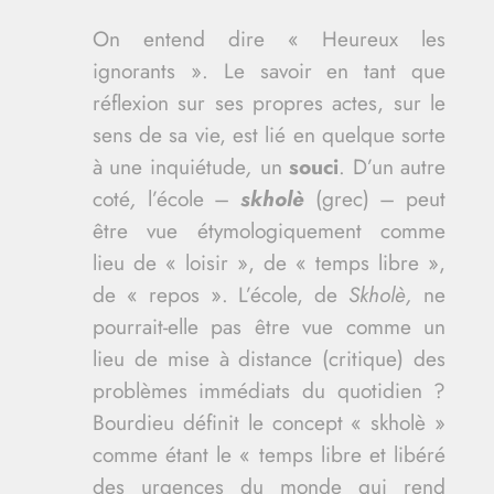
On entend dire « Heureux les
ignorants ».
Le savoir en tant que
réflexion sur ses propres actes, sur le
sens de sa vie, est lié en quelque sorte
à une inquiétude
,
un
souci
.
D’un autre
coté
,
l’école –
skholè
(grec) – peut
être vue étymologiquement comme
lieu de « loisir », de « temps libre »,
de « repos ». L’école, de
Skholè,
ne
pourrait-elle pas être vue comme un
lieu de mise à distance (critique) des
problèmes immédiats du quotidien ?
Bourdieu définit le concept « skholè »
comme étant le « temps libre et libéré
des urgences du monde qui rend