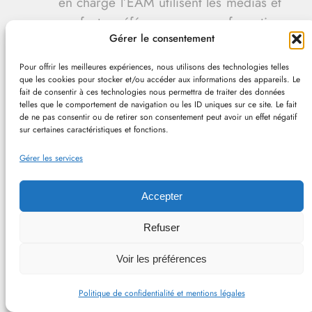
en charge l’
EAM
utilisent les médias et
y font référence sans formation
Gérer le consentement
spécifique, sans être des enseignants
spécialisés dans l’enseignement des
Pour offrir les meilleures expériences, nous utilisons des technologies telles
médias et de l’information comme ils le
que les cookies pour stocker et/ou accéder aux informations des appareils. Le
fait de consentir à ces technologies nous permettra de traiter des données
sont dans leur discipline de
telles que le comportement de navigation ou les ID uniques sur ce site. Le fait
de ne pas consentir ou de retirer son consentement peut avoir un effet négatif
rattachement (lettres, histoire-géo…).
sur certaines caractéristiques et fonctions.
Une certaine idéologie voudrait que l’école
Gérer les services
soit « neutre », mais
la neutralité
entendue comme absence
Accepter
d’engagement est totalement
Refuser
chimérique
. Le relativisme absolu ne tient
pas en éducation (cf.
Qu’est-ce que le
Voir les préférences
relativisme ? (2019)
,
présupposés
Politique de confidentialité et mentions légales
épistémologiques
et
présupposés