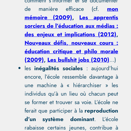
comment s’informer et se documenter
de manière efficace (cf.
mon
mémoire (2009)
,
Les apprentis
sorciers de l’éducation aux médias :
des enjeux et implications (2012)
,
Nouveaux défis, nouveaux cours :
éducation critique et philo morale
(2009)
,
Les bullshit jobs (2010)
…)
les
inégalités sociales
: aujourd’hui
encore, l’école ressemble davantage à
une machine à « hiérarchiser » les
individus qu’à un lieu où chacun peut
se former et trouver sa voie. L’école ne
ferait que participer à la
reproduction
d’un système dominant
. L’école
rabaisse certains jeunes, contribue à