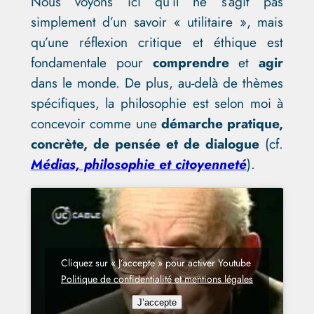
Nous voyons ici qu’il ne s’agit pas
simplement d’un savoir « utilitaire », mais
qu’une réflexion critique et éthique est
fondamentale pour
comprendre
et
agir
dans le monde. De plus, au-delà de thèmes
spécifiques, la philosophie est selon moi à
concevoir comme une
démarche pratique,
concrète, de pensée et de dialogue
(cf.
Médias, philosophie et citoyenneté
).
Cliquez sur « J’accepte » pour activer Youtube
Politique de confidentialité et mentions légales
J’accepte