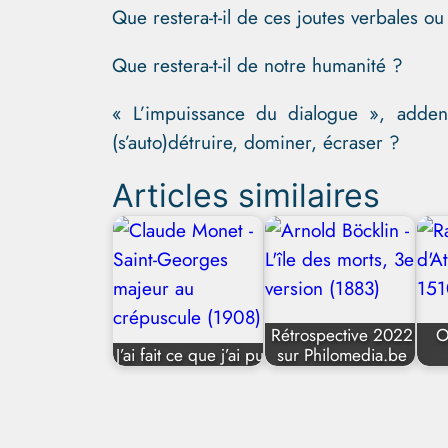
Que restera-t-il de ces joutes verbales o
Que restera-t-il de notre humanité ?
« L’impuissance du dialogue », adden
(s’auto)détruire, dominer, écraser ?
Articles similaires
Rétrospective 2022
O
J’ai fait ce que j’ai pu
sur Philomedia.be