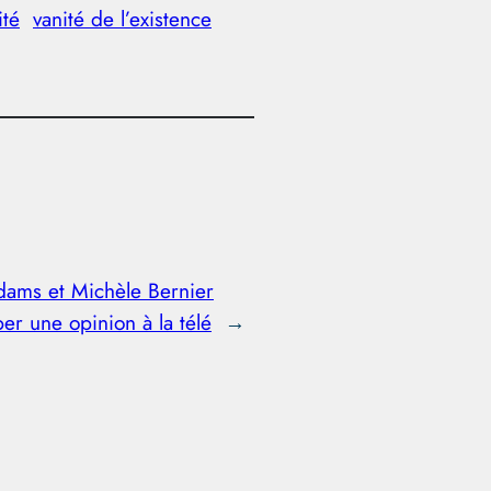
ité
vanité de l’existence
dams et Michèle Bernier
per une opinion à la télé
→