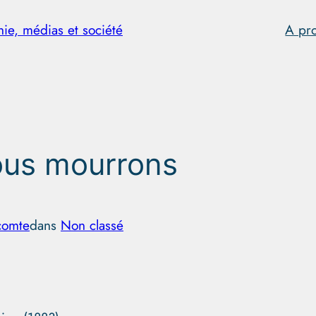
hie, médias et société
A pr
ous mourrons
comte
dans
Non classé