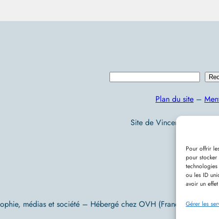
R
Rec
e
Plan du site
–
Ment
c
h
Site de Vincent Lecomte :
e
r
Pour offrir l
pour stocker 
c
technologies
ou les ID uni
h
avoir un effet
e
sophie, médias et société – Hébergé chez OVH (France) – Conç
r
Gérer les ser