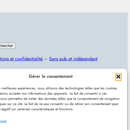
hercher
ions et confidentialité
–
Sans pub et indépendant
Programmation, jeux vidéo, astuces et actualités IT
Gérer le consentement
es meilleures expériences, nous utilisons des technologies telles que les cookies
et/ou accéder aux informations des appareils. Le fait de consentir à ces
 nous permettra de traiter des données telles que le comportement de navigation
ques sur ce site. Le fait de ne pas consentir ou de retirer son consentement peut
 négatif sur certaines caractéristiques et fonctions.
u avec
WordPress
–
RSS
vices