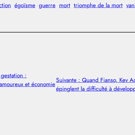
ction
égoïsme
guerre
mort
triomphe de la mort
van
 gestation :
Suivante :
Quand Fianso, Kev A
 amoureux et économie
épinglent la difficulté à dévelop