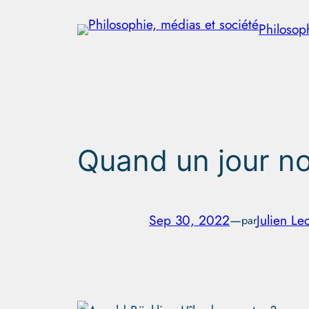
Aller
Philosop
au
contenu
Quand un jour n
Sep 30, 2022
—
Julien Le
par