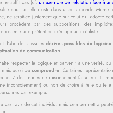
e ne suffit pas (cf.
un exemple de réfutation face à une
éalité pour lui, elle existe dans « son » monde. Même u
e, ne serait-ce justement que sur celui qui adopte cett
uteurs procèdent par des suppositions, des implici
représente une prétention idéologique irréaliste.
nt d’aborder aussi les
dérives possibles du logicien-m
 situation de communication
.
ite respecter la logique et parvenir à une vérité, ou d
, mais aussi de
comprendre
. Certaines représentation
rochés à des modes de raisonnement fallacieux. Il imp
e inconsciemment) ou non de croire à telle ou telle c
personne, par exemple.
 pas l’avis de cet individu, mais cela permettra peut
 lui…