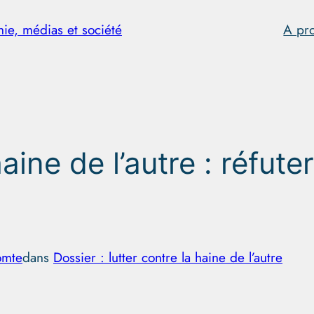
hie, médias et société
A pr
aine de l’autre : réfute
omte
dans
Dossier : lutter contre la haine de l’autre