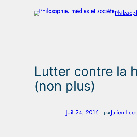
Aller
Philosop
au
contenu
Lutter contre la h
(non plus)
Juil 24, 2016
—
Julien Lec
par