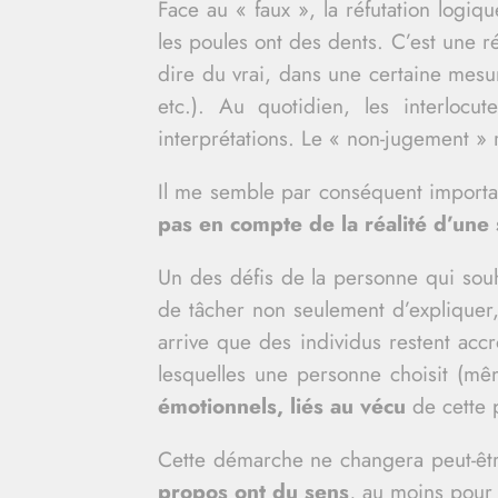
Face au « faux », la réfutation logiqu
les poules ont des dents. C’est une r
dire du vrai, dans une certaine mesur
etc.). Au quotidien, les interloc
interprétations. Le « non-jugement » 
Il me semble par conséquent importa
pas en compte de la réalité d’une
Un des défis de la personne qui souha
de tâcher non seulement d’expliquer
arrive que des individus restent acc
lesquelles une personne choisit (mêm
émotionnels, liés au vécu
de cette 
Cette démarche ne changera peut-être
propos ont du sens
, au moins pour