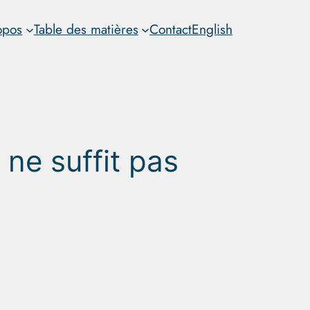
opos
Table des matières
Contact
English
r ne suffit pas