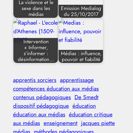
La violence et le
sexe dans les
Emission Medialog
médias
du 25/10/2017
Intervention
« Informer,
s’informer :
Médias : influence,
désinformation…
pouvoir et fiabilité
apprentis sorciers
apprentissage
compétences éducation aux médias
contenus pédagogiques
De Smedt
dispositif pédagogique
éducation
éducation aux médias
éducation critique
aux médias
enseignement
jacques piette
médias
méthodes pédagogiques