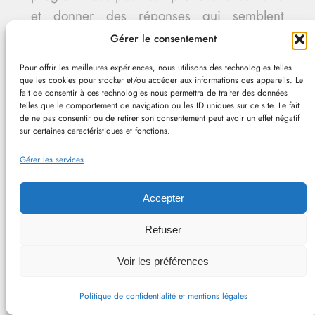
et donner des réponses qui semblent
subjectives.
Gérer le consentement
Limitation : La compréhension réelle
Pour offrir les meilleures expériences, nous utilisons des technologies telles
que les cookies pour stocker et/ou accéder aux informations des appareils. Le
nécessite une conscience et une
fait de consentir à ces technologies nous permettra de traiter des données
telles que le comportement de navigation ou les ID uniques sur ce site. Le fait
perspective intérieure que les machines ne
de ne pas consentir ou de retirer son consentement peut avoir un effet négatif
possèdent pas. Elles manquent de véritable
sur certaines caractéristiques et fonctions.
compréhension au-delà des corrélations de
Gérer les services
données.
Accepter
4. Émotions et Empathie
Refuser
Possibilité actuelle : Les IA peuvent imiter
des émotions et afficher des réponses
Voir les préférences
empathiques en analysant les patterns
Politique de confidentialité et mentions légales
émotionnels dans les données textuelles.