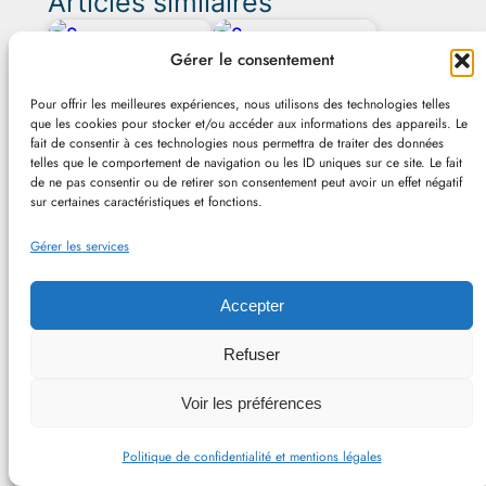
Articles similaires
Gérer le consentement
Pour offrir les meilleures expériences, nous utilisons des technologies telles
que les cookies pour stocker et/ou accéder aux informations des appareils. Le
fait de consentir à ces technologies nous permettra de traiter des données
Enseignement : liste
Considérations sur
telles que le comportement de navigation ou les ID uniques sur ce site. Le fait
des articles
l’enseignement
de ne pas consentir ou de retirer son consentement peut avoir un effet négatif
sur certaines caractéristiques et fonctions.
Gérer les services
Dossier : les
Entretien avec
apprentis sorciers
Accepter
Camille Tilleul :
de l’éducation aux
quels liens y…
médias
Refuser
Voir les préférences
Didactique,
Nouveaux médias :
éducation,
Politique de confidentialité et mentions légales
faut-il révolutionner
pédagogie : veille