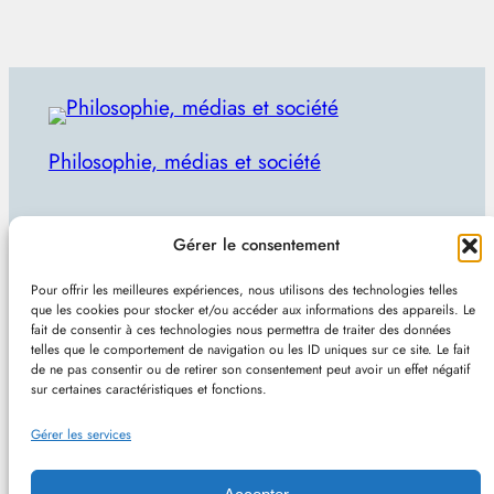
Philosophie, médias et société
Par Julien Lecomte
Gérer le consentement
R
Rechercher
Pour offrir les meilleures expériences, nous utilisons des technologies telles
e
que les cookies pour stocker et/ou accéder aux informations des appareils. Le
Plan du site
–
Mentions et confidentialité
–
Sans
fait de consentir à ces technologies nous permettra de traiter des données
c
telles que le comportement de navigation ou les ID uniques sur ce site. Le fait
pub et indépendant
h
de ne pas consentir ou de retirer son consentement peut avoir un effet négatif
sur certaines caractéristiques et fonctions.
e
Site de Vincent Lecomte :
Programmation, jeux
r
Gérer les services
vidéo, astuces et actualités IT
c