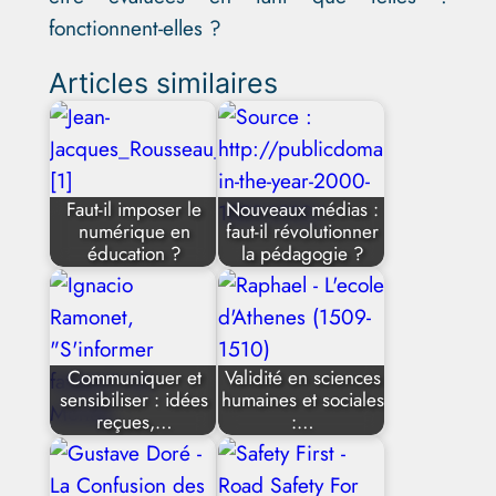
fonctionnent-elles ?
Articles similaires
Faut-il imposer le
Nouveaux médias :
numérique en
faut-il révolutionner
éducation ?
la pédagogie ?
Communiquer et
Validité en sciences
sensibiliser : idées
humaines et sociales
reçues,…
:…