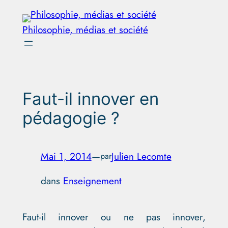
Aller
au
Philosophie, médias et société
contenu
Faut-il innover en
pédagogie ?
Mai 1, 2014
—
Julien Lecomte
par
dans
Enseignement
Faut-il innover ou ne pas innover,