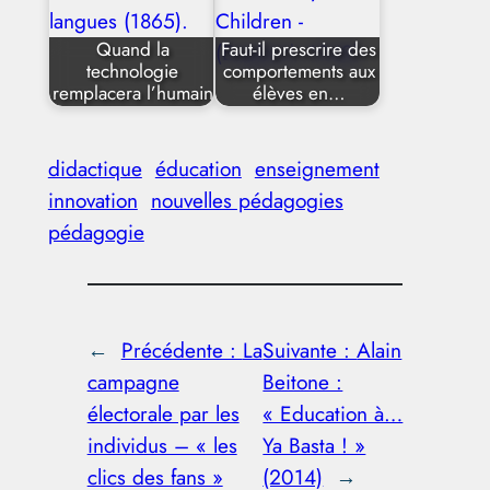
Quand la
Faut-il prescrire des
technologie
comportements aux
remplacera l’humain
élèves en…
didactique
éducation
enseignement
innovation
nouvelles pédagogies
pédagogie
←
Précédente :
La
Suivante :
Alain
campagne
Beitone :
électorale par les
« Education à…
individus – « les
Ya Basta ! »
clics des fans »
(2014)
→