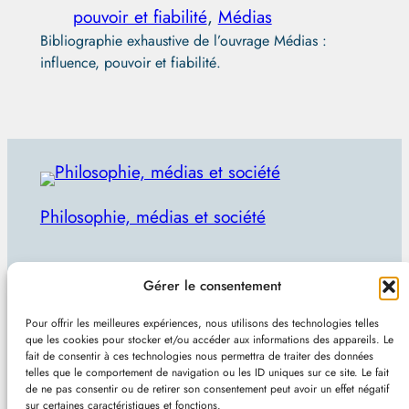
pouvoir et fiabilité
, 
Médias
Bibliographie exhaustive de l’ouvrage Médias :
influence, pouvoir et fiabilité.
Philosophie, médias et société
Par Julien Lecomte
Gérer le consentement
R
Rechercher
Pour offrir les meilleures expériences, nous utilisons des technologies telles
e
que les cookies pour stocker et/ou accéder aux informations des appareils. Le
Plan du site
–
Mentions et confidentialité
–
Sans
fait de consentir à ces technologies nous permettra de traiter des données
c
telles que le comportement de navigation ou les ID uniques sur ce site. Le fait
pub et indépendant
h
de ne pas consentir ou de retirer son consentement peut avoir un effet négatif
sur certaines caractéristiques et fonctions.