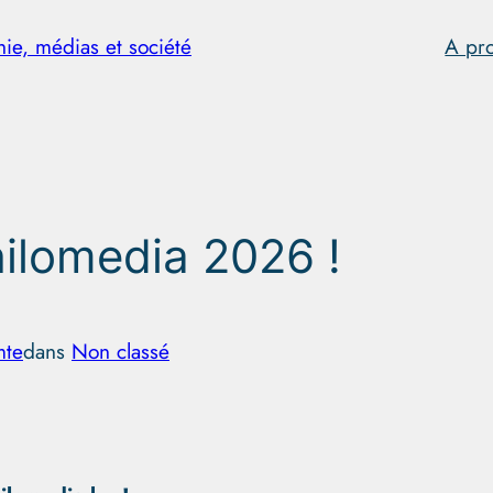
hie, médias et société
A pr
ilomedia 2026 !
mte
dans
Non classé