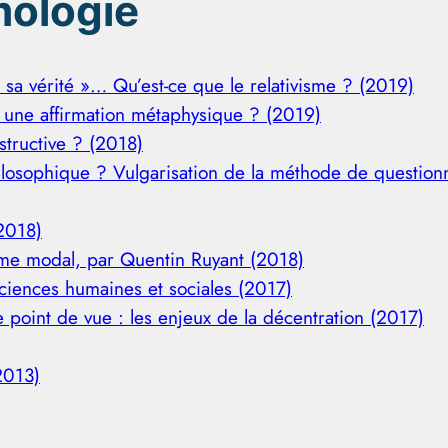
mologie
n sa vérité »… Qu’est-ce que le relativisme ? (2019)
st une affirmation métaphysique ? (2019)
tructive ? (2018)
hilosophique ? Vulgarisation de la méthode de questio
(2018)
sme modal, par Quentin Ruyant (2018)
 sciences humaines et sociales (2017)
 point de vue : les enjeux de la décentration (2017)
2013)