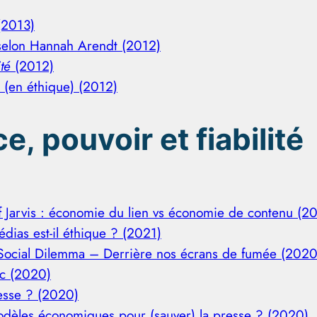
 (2013)
 selon Hannah Arendt (2012)
té
(2012)
e (en éthique) (2012)
e, pouvoir et fiabilité
ff Jarvis : économie du lien vs économie de contenu (2
dias est-il éthique ? (2021)
Social Dilemma – Derrière nos écrans de fumée (2020
ic (2020)
esse ? (2020)
odèles économiques pour (sauver) la presse ? (2020)