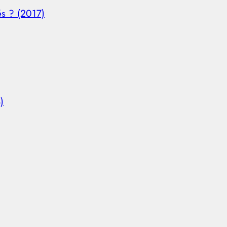
és ? (2017)
)