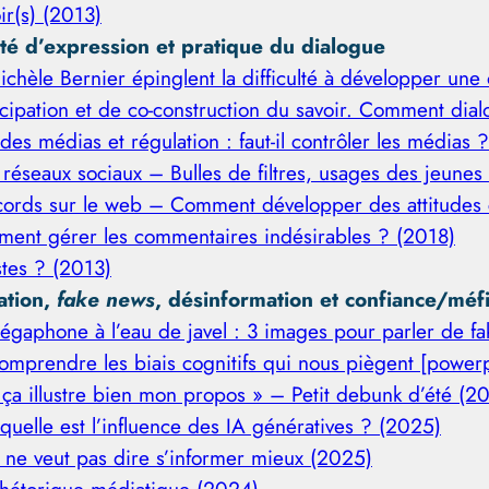
ir(s) (2013)
erté d’expression et pratique du dialogue
hèle Bernier épinglent la difficulté à développer une 
ipation et de co-construction du savoir. Comment dial
des médias et régulation : faut-il contrôler les médias 
 réseaux sociaux – Bulles de filtres, usages des jeune
cords sur le web – Comment développer des attitudes 
ment gérer les commentaires indésirables ? (2018)
stes ? (2013)
ation,
fake news
, désinformation et confiance/méfi
égaphone à l’eau de javel : 3 images pour parler de f
mprendre les biais cognitifs qui nous piègent [power
s ça illustre bien mon propos » – Petit debunk d’été (2
 quelle est l’influence des IA génératives ? (2025)
s ne veut pas dire s’informer mieux (2025)