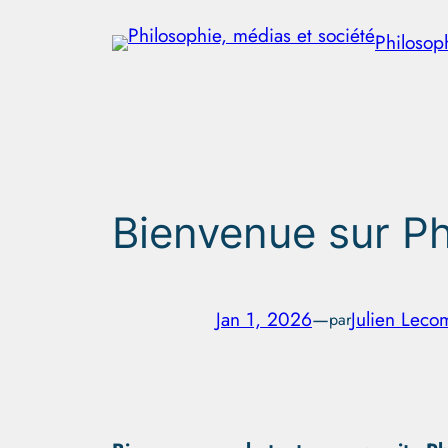
Aller
Philosop
au
contenu
Bienvenue sur Ph
Jan 1, 2026
—
Julien Leco
par